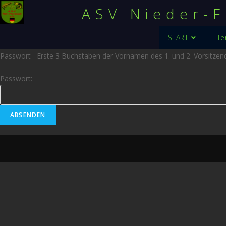
ASV Nieder-F
START
Te
Passwort= Erste 3 Buchstaben der Vornamen des 1. und 2. Vorsitzend
Passwort: