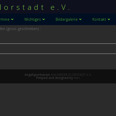
lorstadt e.V.
rmine
Wichtiges
Bildergalerie
Kontakt
en (gross geschrieben) :
Angelsportverein
ASV-NIEDER-FLORSTADT e.V.
Pimped and designed by
Nuri