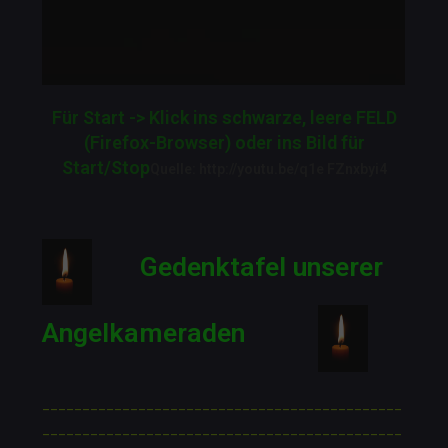
Für Start -> Klick ins schwarze, leere FELD
(Firefox-Browser) oder ins Bild für
Start/Stop
Quelle: http://youtu.be/q1e FZnxbyi4
Gedenktafel unserer
Angelkameraden
_____________________________________________
_____________________________________________