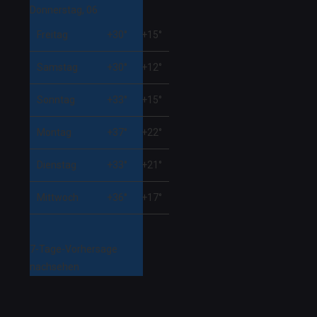
Donnerstag, 06
Freitag
+
30°
+
15°
Samstag
+
30°
+
12°
Sonntag
+
33°
+
15°
Montag
+
37°
+
22°
Dienstag
+
33°
+
21°
Mittwoch
+
36°
+
17°
7-Tage-Vorhersage
nachsehen