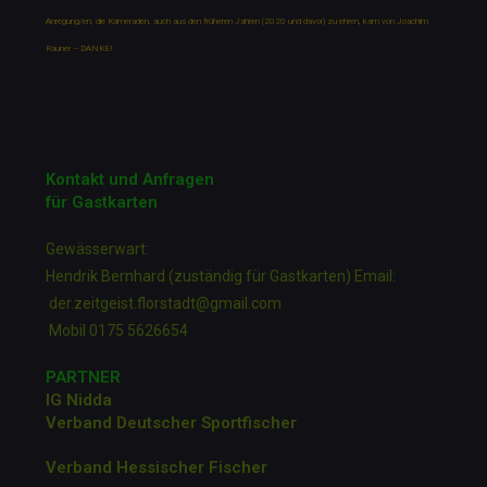
Anregung/en, die Kameraden, auch aus den früheren Jahren (2020 und davor) zu ehren, kam von Joachim
Rauner – DANKE!
Kontakt und Anfragen
für Gastkarten
Gewässerwart:
Hendrik Bernhard (zuständig für Gastkarten) Email:
der.zeitgeist.florstadt@gmail.com
Mobil 0175 5626654
PARTNER
IG Nidda
Verband Deutscher Sportfische
r
Verband Hessischer Fischer