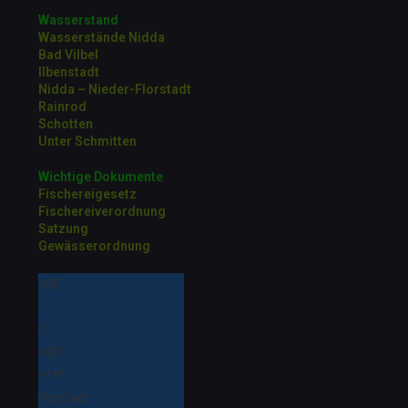
Wasserstand
Wasserstände Nidda
Bad Vilbel
Ilbenstadt
Nidda – Nieder-Florstadt
Rainrod
Schotten
Unter Schmitten
Wichtige Dokumente
Fischereigesetz
Fischereiverordnung
Satzung
Gewässerordnung
+
26
°
C
+
30°
+
19°
Florstadt