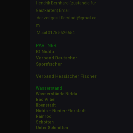
Hendrik Bernhard (zuständig für
Gastkarten) Email:
der.zeitgeist.florstadt@gmail.co
m
Mobil 0175 5626654
PARTNER
IG Nidda
Verband Deutscher
Sportfische
r
Verband Hessischer Fischer
Wasserstand
Wasserstände Nidda
Bad Vilbel
Ilbenstadt
Nidda – Nieder-Florstadt
Rainrod
Schotten
Unter Schmitten