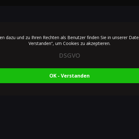
s Sie sofort beeindrucken wird!
 dazu und zu Ihren Rechten als Benutzer finden Sie in unserer Daten
utaten, und der Geschmack ist einfach einzigartig! Achten Sie darauf,
Verstanden“, um Cookies zu akzeptieren.
 es definitiv mögen!
DSGVO
hen! 🧡
OK - Verstanden