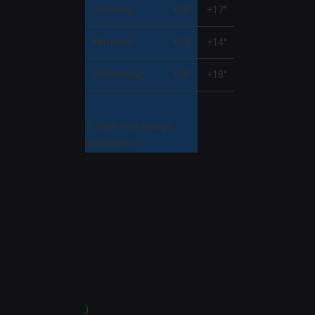
Dienstag
+
29°
+
17°
Mittwoch
+
33°
+
14°
Donnerstag
+
36°
+
18°
7-Tage-Vorhersage
nachsehen
:)